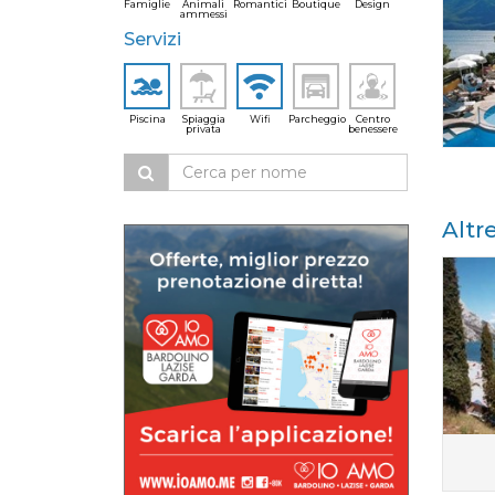
Famiglie
Animali
Romantici
Boutique
Design
ammessi
Servizi
Piscina
Spiaggia
Wifi
Parcheggio
Centro
privata
benessere
Altr