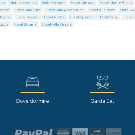
ido
Hotel Limonaia
Hotel Limone
Hotel Mimose
Hotel Monte Baldo
orriso
Hotel Villa Elite
Hotel Villa Romantica
Hotel Alla Noce
Hotel A
Mignon
Hotel Riviera
Hotel Rodos
Hotel Splendid
Hotel Susy
Hotel 
uscia
Hotel Silvana
Hotel Villa Grazia
Dove dormire
Garda Eat