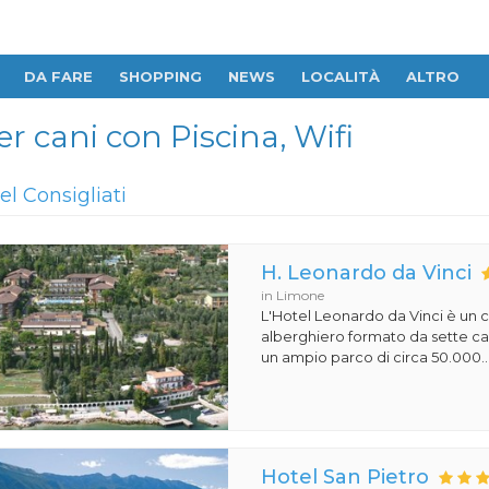
DA FARE
SHOPPING
NEWS
LOCALITÀ
ALTRO
er cani con Piscina, Wifi
el Consigliati
H. Leonardo da Vinci
in Limone
L'Hotel Leonardo da Vinci è un
alberghiero formato da sette ca
un ampio parco di circa 50.000..
Hotel San Pietro