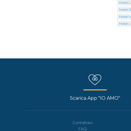
Hotel L
Hotel S
Hotel 
Hotel L
Scarica App "IO AMO"
Contattaci
FAQ