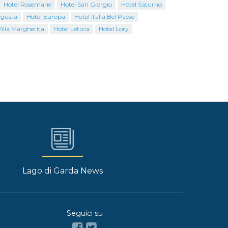
Hotel Rosemarie
Hotel San Giorgio
Hotel Saturno
ugusta
Hotel Europa
Hotel Italia Bel Paese
Villa Margherita
Hotel Letizia
Hotel Lory
Lago di Garda News
Seguici su