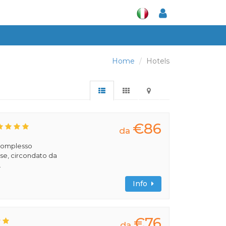
Home
Hotels
€86
da
 complesso
se, circondato da
.
Info
€76
da