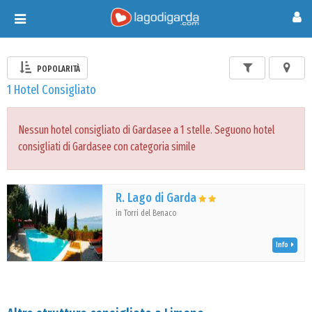
Toggle
navigation
POPOLARITÀ
1 Hotel Consigliato
Nessun hotel consigliato di Gardasee a 1 stelle. Seguono hotel
consigliati di Gardasee con categoria simile
R. Lago di Garda
in Torri del Benaco
Info