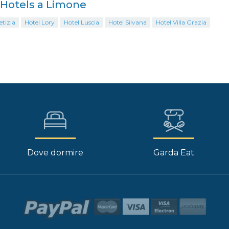
i Hotels a Limone
etizia
Hotel Lory
Hotel Luscia
Hotel Silvana
Hotel Villa Grazia
Dove dormire
Garda Eat