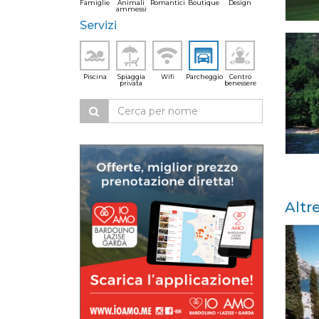
Famiglie
Animali
Romantici
Boutique
Design
ammessi
Servizi
Piscina
Spiaggia
Wifi
Parcheggio
Centro
privata
benessere
Altr