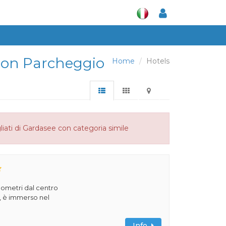
e con Parcheggio
Home
Hotels
liati di Gardasee con categoria simile
ilometri dal centro
a, è immerso nel
Info