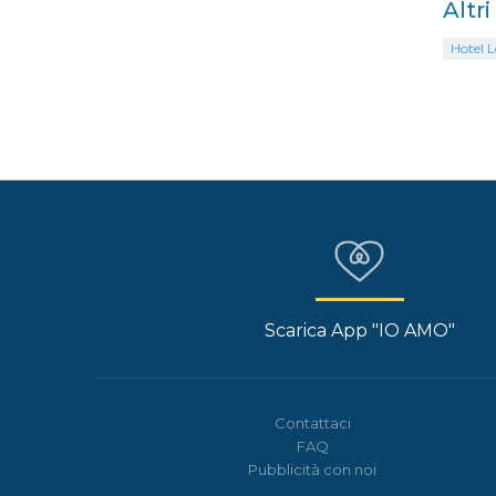
Altr
Hotel L
Scarica App "IO AMO"
Contattaci
FAQ
Pubblicità con noi