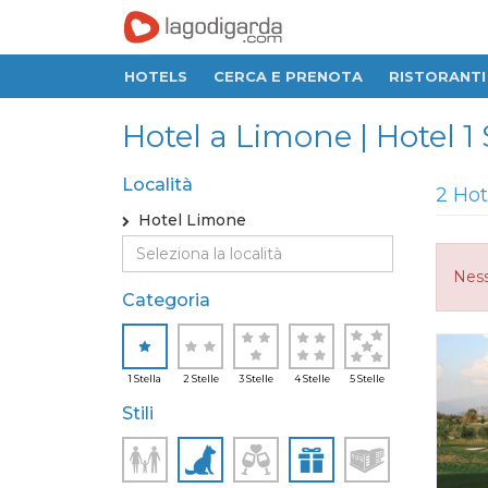
HOTELS
CERCA E PRENOTA
RISTORANTI
Hotel a Limone | Hotel 1
Località
2 Hot
Hotel Limone
Ness
Categoria
1 Stella
2 Stelle
3 Stelle
4 Stelle
5 Stelle
Stili