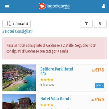
Toggle
navigation
POPOLARITÀ
3 Hotel Consigliati
Nessun hotel consigliato di Gardasee a 2 stelle. Seguono hotel
consigliati di Gardasee con categoria simile
Belfiore Park Hotel
€178
da
4*S
in Brenzone
Info
Hotel Villa Garuti
€140
da