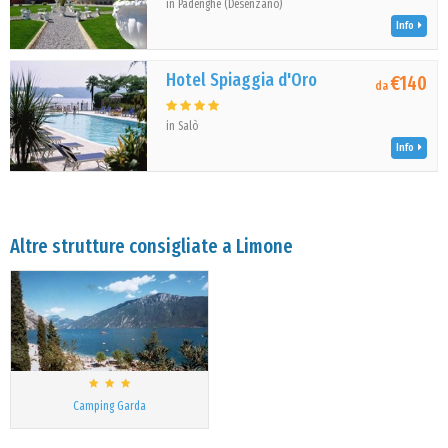
in Padenghe (Desenzano)
Info
Hotel Spiaggia d'Oro
€140
da
in Salò
Info
Altre strutture consigliate a Limone
Camping Garda