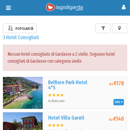
Toggle
navigation
POPOLARITÀ
3 Hotel Consigliati
Nessun hotel consigliato di Gardasee a 2 stelle. Seguono hotel
consigliati di Gardasee con categoria simile
Belfiore Park Hotel
€178
da
4*S
in Brenzone
Info
Hotel Villa Garuti
€140
da