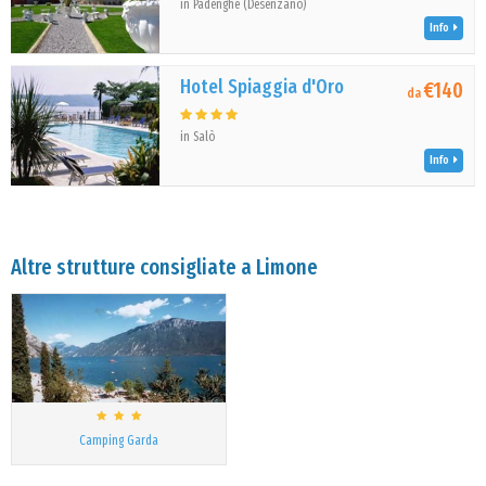
in Padenghe (Desenzano)
Info
Hotel Spiaggia d'Oro
€140
da
in Salò
Info
Altre strutture consigliate a Limone
Camping Garda