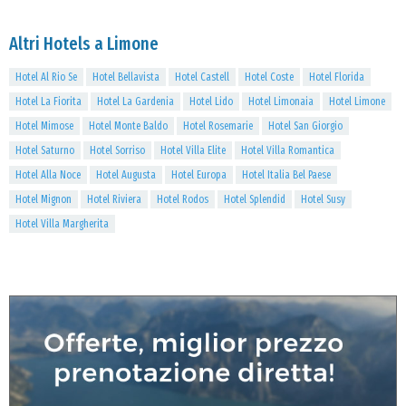
Altri Hotels a Limone
Hotel Al Rio Se
Hotel Bellavista
Hotel Castell
Hotel Coste
Hotel Florida
Hotel La Fiorita
Hotel La Gardenia
Hotel Lido
Hotel Limonaia
Hotel Limone
Hotel Mimose
Hotel Monte Baldo
Hotel Rosemarie
Hotel San Giorgio
Hotel Saturno
Hotel Sorriso
Hotel Villa Elite
Hotel Villa Romantica
Hotel Alla Noce
Hotel Augusta
Hotel Europa
Hotel Italia Bel Paese
Hotel Mignon
Hotel Riviera
Hotel Rodos
Hotel Splendid
Hotel Susy
Hotel Villa Margherita