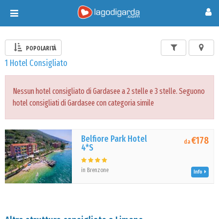
Toggle
navigation
POPOLARITÀ
1 Hotel Consigliato
Nessun hotel consigliato di Gardasee a 2 stelle e 3 stelle. Seguono
hotel consigliati di Gardasee con categoria simile
Belfiore Park Hotel
€178
da
4*S
in Brenzone
Info