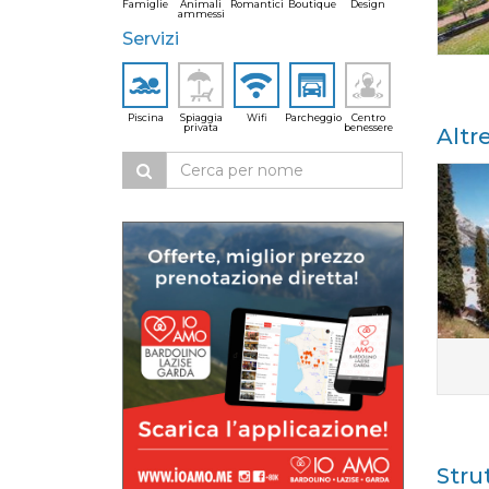
Famiglie
Animali
Romantici
Boutique
Design
ammessi
Servizi
Piscina
Spiaggia
Wifi
Parcheggio
Centro
privata
benessere
Altr
Stru