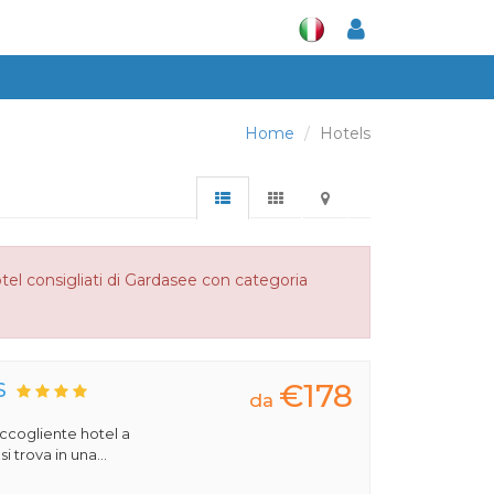
Home
Hotels
tel consigliati di Gardasee con categoria
€178
S
da
 accogliente hotel a
 trova in una...