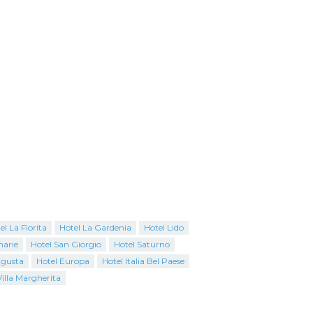
el La Fiorita
Hotel La Gardenia
Hotel Lido
marie
Hotel San Giorgio
Hotel Saturno
ugusta
Hotel Europa
Hotel Italia Bel Paese
Villa Margherita