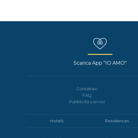
Scarica App "IO AMO"
Contattaci
FAQ
Pubblicità con noi
Hotels
Residences