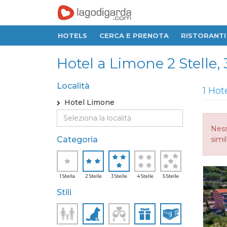
HOTELS
CERCA E PRENOTA
RISTORANTI
Hotel a Limone 2 Stelle, 3
Località
1 Hot
Hotel Limone
Ness
Categoria
simi
1 Stella
2 Stelle
3 Stelle
4 Stelle
5 Stelle
Stili