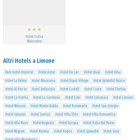
Hotel Ischia
Malcesine
Altri Hotels a Limone
Park Hotel Imperial
Hotel Astor
Hotel Du Lac
Hotel Ideal
Hotel Ilma
Hotel Le Palme
Hotel Panorama
Hotel Royal Village
Hotel Splendid Palace
Hotel Al Rio Se
Hotel Bellavista
Hotel Castell
Hotel Coste
Hotel Florida
Hotel La Fiorita
Hotel La Gardenia
Hotel Lido
Hotel Limonaia
Hotel Limone
Hotel Mimose
Hotel Monte Baldo
Hotel Rosemarie
Hotel San Giorgio
Hotel Saturno
Hotel Sorriso
Hotel Villa Elite
Hotel Villa Romantica
Hotel Alla Noce
Hotel Augusta
Hotel Europa
Hotel Italia Bel Paese
Hotel Mignon
Hotel Riviera
Hotel Rodos
Hotel Splendid
Hotel Susy
Hotel Villa Margherita