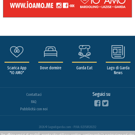
Scarica App
Dove dormire
Garda Eat
Lago di Garda
"IO AMO"
News
Seguici su
Contattaci
FAQ
Pubblicità con noi
2026 © lagodigarda.com - P.IVA: 02358120232