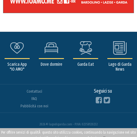
Scarica App
Dove dormire
Garda Eat
Lago di Garda
"IO AMO"
News
Seguici su
Contattaci
FAQ
Pubblicità con noi
2026 © lagodigarda.com - P.IVA: 02358120232
Per offrire servizi di qualitÃ questo sito utilizza cookies, continuando la navigazione nel sito