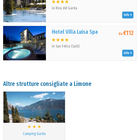
in Riva del Garda
Info
Hotel Villa Luisa Spa
€112
da
in San Felice (Salò)
Info
Altre strutture consigliate a Limone
Camping Garda