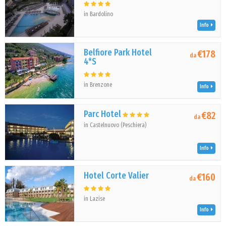
in Bardolino
Info
Belfiore Park Hotel
€178
da
4*S
in Brenzone
Info
Parc Hotel
€82
da
in Castelnuovo (Peschiera)
Info
Hotel Corte Valier
€160
da
in Lazise
Info