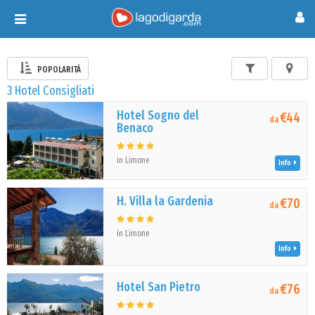
Toggle
navigation
POPOLARITÀ
3 Hotel Consigliati
Hotel Sogno del
€44
da
Benaco
in Limone
Info
H. Villa la Gardenia
€70
da
in Limone
Info
Hotel San Pietro
€76
da