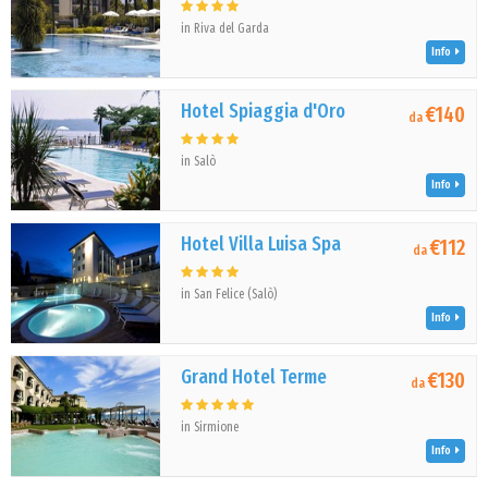
in Riva del Garda
Info
Hotel Spiaggia d'Oro
€140
da
in Salò
Info
Hotel Villa Luisa Spa
€112
da
in San Felice (Salò)
Info
Grand Hotel Terme
€130
da
in Sirmione
Info