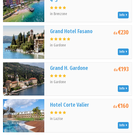
4*S
in Brenzone
Info
Grand Hotel Fasano
€230
da
in Gardone
Info
Grand H. Gardone
€193
da
in Gardone
Info
Hotel Corte Valier
€160
da
in Lazise
Info