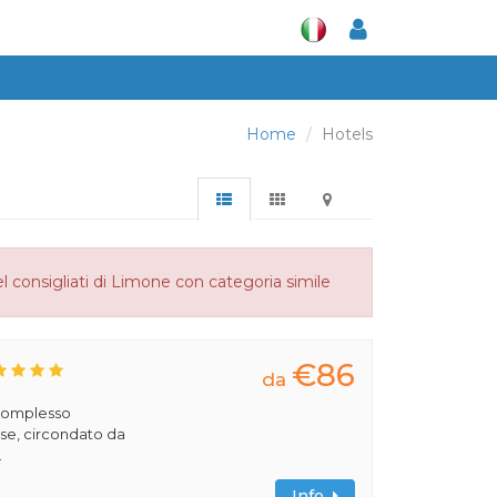
Home
Hotels
l consigliati di Limone con categoria simile
€86
da
 complesso
se, circondato da
.
Info