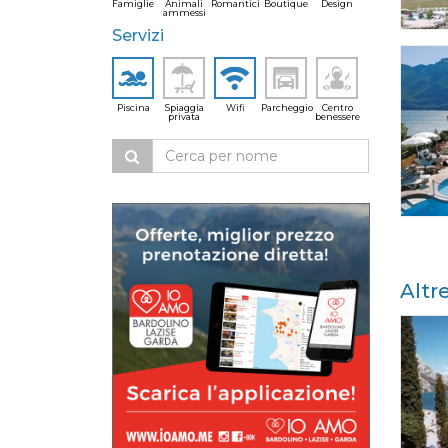
Famiglie
Animali
Romantici
Boutique
Design
ammessi
Servizi
Piscina
Spiaggia
Wifi
Parcheggio
Centro
privata
benessere
Altr