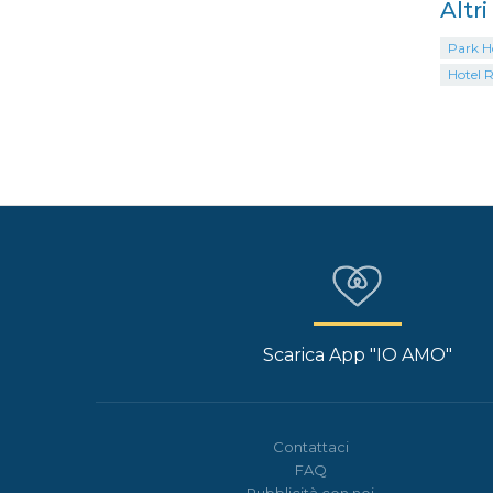
Altr
Park Ho
Hotel 
Scarica App "IO AMO"
Contattaci
FAQ