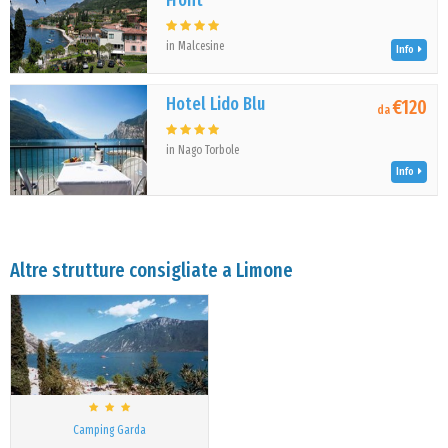
Front
in Malcesine
Info
Hotel Lido Blu
€120
da
in Nago Torbole
Info
Altre strutture consigliate a Limone
Camping Garda