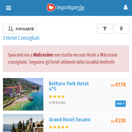
Toggle
navigation
POPOLARITÀ
3 Hotel Consigliati
Spiacenti ma a
Malcesine
non risulta nessun Hotel a Malcesine
consigliato. Seguono gli hotel attinenti delle località limitrofe
Belfiore Park Hotel
€178
da
4*S
in Brenzone
Info
Grand Hotel Fasano
€230
da