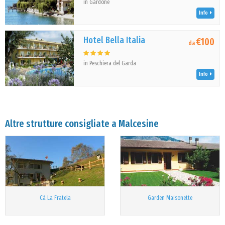
in Gardone
Info
Hotel Bella Italia
€100
da
in Peschiera del Garda
Info
Altre strutture consigliate a Malcesine
Cà La Fratela
Garden Maisonette