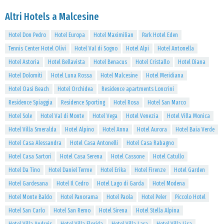
Altri Hotels a Malcesine
Hotel Don Pedro
Hotel Europa
Hotel Maximilian
Park Hotel Eden
Tennis Center Hotel Olivi
Hotel Val di Sogno
Hotel Alpi
Hotel Antonella
Hotel Astoria
Hotel Bellavista
Hotel Benacus
Hotel Cristallo
Hotel Diana
Hotel Dolomiti
Hotel Luna Rossa
Hotel Malcesine
Hotel Meridiana
Hotel Oasi Beach
Hotel Orchidea
Residence apartments Loncrini
Residence Spiaggia
Residence Sporting
Hotel Rosa
Hotel San Marco
Hotel Sole
Hotel Val di Monte
Hotel Vega
Hotel Venezia
Hotel Villa Monica
Hotel Villa Smeralda
Hotel Alpino
Hotel Anna
Hotel Aurora
Hotel Baia Verde
Hotel Casa Alessandra
Hotel Casa Antonelli
Hotel Casa Rabagno
Hotel Casa Sartori
Hotel Casa Serena
Hotel Cassone
Hotel Catullo
Hotel Da Tino
Hotel Daniel Terme
Hotel Erika
Hotel Firenze
Hotel Garden
Hotel Gardesana
Hotel Il Cedro
Hotel Lago di Garda
Hotel Modena
Hotel Monte Baldo
Hotel Panorama
Hotel Paola
Hotel Peler
Piccolo Hotel
Hotel San Carlo
Hotel San Remo
Hotel Sirena
Hotel Stella Alpina