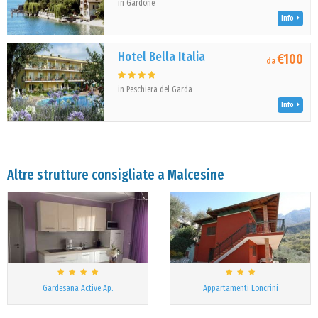
in Gardone
Info
Hotel Bella Italia
€100
da
in Peschiera del Garda
Info
Altre strutture consigliate a Malcesine
Gardesana Active Ap.
Appartamenti Loncrini