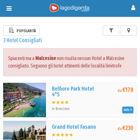
Toggle
navigation
POPOLARITÀ
3 Hotel Consigliati
Spiacenti ma a
Malcesine
non risulta nessun Hotel a Malcesine
consigliato. Seguono gli hotel attinenti delle località limitrofe
Belfiore Park Hotel
€178
da
4*S
in Brenzone
Info
Grand Hotel Fasano
€230
da