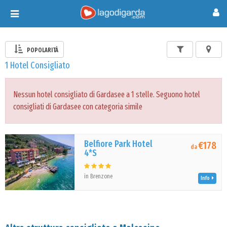
Toggle
navigation
POPOLARITÀ
1 Hotel Consigliato
Nessun hotel consigliato di Gardasee a 1 stelle. Seguono hotel
consigliati di Gardasee con categoria simile
Belfiore Park Hotel
€178
da
4*S
in Brenzone
Info