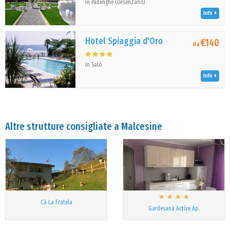
in Padenghe (Desenzano)
Info
Hotel Spiaggia d'Oro
€140
da
in Salò
Info
Altre strutture consigliate a Malcesine
Cà La Fratela
Gardesana Active Ap.