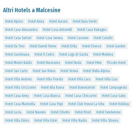
Altri Hotels a Malcesine
Hotel Alpino
Hotel Anna
Hotel Aurora
Hotel Baia Verde
Hotel Casa Alessandra
Hotel Casa Antonelli
Hotel Casa Rabagno
Hotel Casa Sartori
Hotel Casa Serena
Hotel Cassone
Hotel Catullo
Hotel Da Tino
Hotel Daniel Terme
Hotel Erika
Hotel Firenze
Hotel Garden
Hotel Gardesana
Hotel Il Cedro
Hotel Lago di Garda
Hotel Modena
Hotel Monte Baldo
Hotel Panorama
Hotel Paola
Hotel Peler
Piccolo Hotel
Hotel San Carlo
Hotel San Remo
Hotel Sirena
Hotel Stella Alpina
Hotel Villa Andreis
Hotel Villa Florida
Hotel Villa Lara
Hotel Villa Lisa
Hotel Villa Orizzonte
Hotel Alla Rama
Hotel Bommartini
Hotel Campagnola
Hotel Casa Anny
Hotel Casa Bianca
Hotel Casa Chincarini
Hotel Casa Gaby
Hotel Casa Marinella
Hotel Casa Popi
Hotel Club House La Vela
Hotel Holiday
Hotel Lucia
Hotel Navene
Hotel Oliveto
Hotel Priori
Hotel Vendemme
Hotel Villa Edera
Hotel Villa Ester
Hotel Villa Nadia
Hotel Villa Silvana