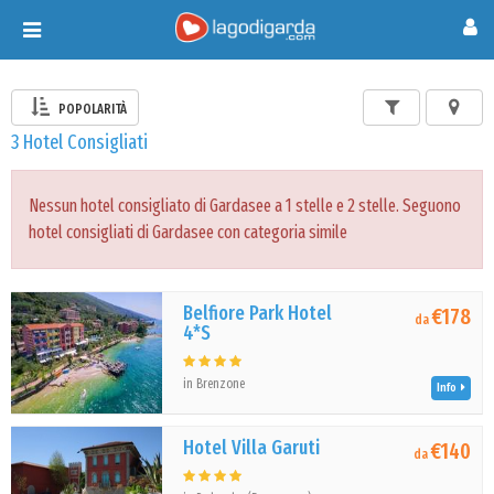
Toggle
navigation
POPOLARITÀ
3 Hotel Consigliati
Nessun hotel consigliato di Gardasee a 1 stelle e 2 stelle. Seguono
hotel consigliati di Gardasee con categoria simile
Belfiore Park Hotel
€178
da
4*S
in Brenzone
Info
Hotel Villa Garuti
€140
da