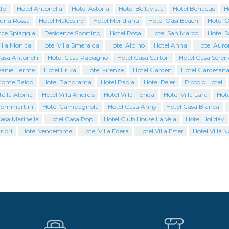
lpi
Hotel Antonella
Hotel Astoria
Hotel Bellavista
Hotel Benacus
H
Luna Rossa
Hotel Malcesine
Hotel Meridiana
Hotel Oasi Beach
Hotel 
nce Spiaggia
Residence Sporting
Hotel Rosa
Hotel San Marco
Hotel S
illa Monica
Hotel Villa Smeralda
Hotel Alpino
Hotel Anna
Hotel Auro
asa Antonelli
Hotel Casa Rabagno
Hotel Casa Sartori
Hotel Casa Seren
Daniel Terme
Hotel Erika
Hotel Firenze
Hotel Garden
Hotel Gardesan
Monte Baldo
Hotel Panorama
Hotel Paola
Hotel Peler
Piccolo Hotel
tella Alpina
Hotel Villa Andreis
Hotel Villa Florida
Hotel Villa Lara
Hote
Bommartini
Hotel Campagnola
Hotel Casa Anny
Hotel Casa Bianca
asa Marinella
Hotel Casa Popi
Hotel Club House La Vela
Hotel Holiday
riori
Hotel Vendemme
Hotel Villa Edera
Hotel Villa Ester
Hotel Villa N