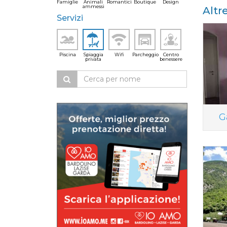
Famiglie
Animali
Romantici
Boutique
Design
ammessi
Altr
Servizi
Piscina
Spiaggia
Wifi
Parcheggio
Centro
privata
benessere
G