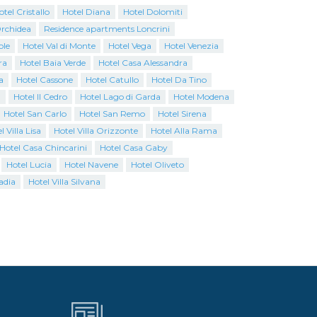
otel Cristallo
Hotel Diana
Hotel Dolomiti
Orchidea
Residence apartments Loncrini
ole
Hotel Val di Monte
Hotel Vega
Hotel Venezia
ra
Hotel Baia Verde
Hotel Casa Alessandra
a
Hotel Cassone
Hotel Catullo
Hotel Da Tino
a
Hotel Il Cedro
Hotel Lago di Garda
Hotel Modena
Hotel San Carlo
Hotel San Remo
Hotel Sirena
l Villa Lisa
Hotel Villa Orizzonte
Hotel Alla Rama
Hotel Casa Chincarini
Hotel Casa Gaby
Hotel Lucia
Hotel Navene
Hotel Oliveto
adia
Hotel Villa Silvana