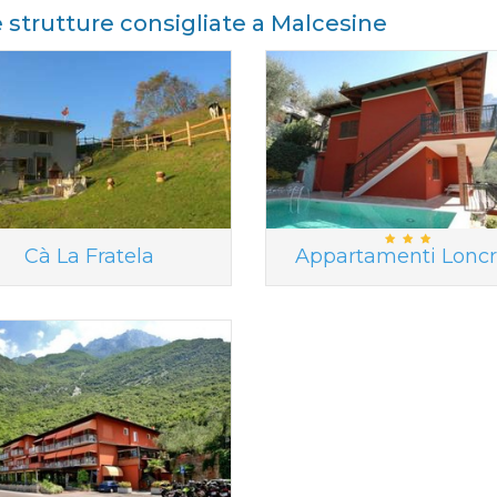
e strutture consigliate a Malcesine
Cà La Fratela
Appartamenti Loncr