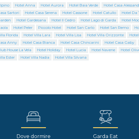
lpino
Hotel Anna
Hotel Aurora
Hotel Baia Verde
Hotel Casa Alessand
asa Sartori
Hotel Casa Serena
Hotel Cassone
Hotel Catullo
Hotel Da 
Garden
Hotel Gardesana
Hotel Il Cedro
Hotel Lago di Garda
Hotel Mo
Paola
Hotel Peler
Piccolo Hotel
Hotel San Carlo
Hotel San Remo
Ho
illa Florida
Hotel Villa Lara
Hotel Villa Lisa
Hotel Villa Orizzonte
Hotel
Casa Anny
Hotel Casa Bianca
Hotel Casa Chincarini
Hotel Casa Gaby
lub House La Vela
Hotel Holiday
Hotel Lucia
Hotel Navene
Hotel Oliv
illa Ester
Hotel Villa Nadia
Hotel Villa Silvana
Dove dormire
Garda Eat