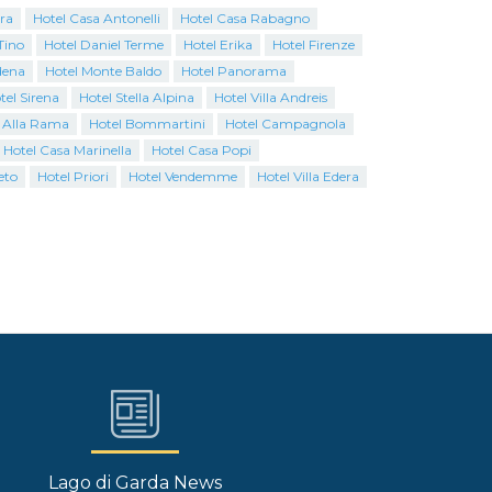
ra
Hotel Casa Antonelli
Hotel Casa Rabagno
Tino
Hotel Daniel Terme
Hotel Erika
Hotel Firenze
dena
Hotel Monte Baldo
Hotel Panorama
tel Sirena
Hotel Stella Alpina
Hotel Villa Andreis
 Alla Rama
Hotel Bommartini
Hotel Campagnola
Hotel Casa Marinella
Hotel Casa Popi
eto
Hotel Priori
Hotel Vendemme
Hotel Villa Edera
Lago di Garda News