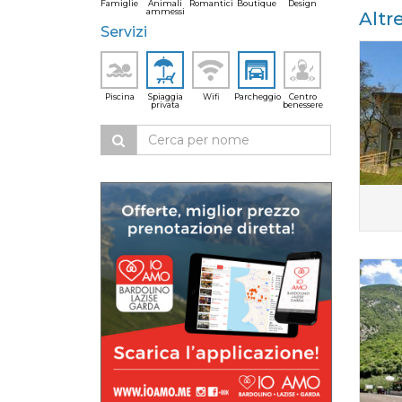
Famiglie
Animali
Romantici
Boutique
Design
ammessi
Altr
Servizi
Piscina
Spiaggia
Wifi
Parcheggio
Centro
privata
benessere