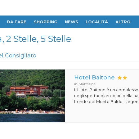
DA FARE
SHOPPING
NEWS
LOCALITÀ
ALTRO
 2 Stelle, 5 Stelle
el Consigliato
Hotel Baitone
in Malcesine
L'Hotel Baitone è un complesso 
negli spettacolari colori della nat
fronde del Monte Baldo, l'argento