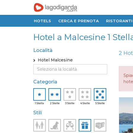
HOTELS
CERCA E PRENOTA
RISTORANTI
Hotel a Malcesine 1 Stella,
Località
2 Hot
Hotel Malcesine
Spia
Categoria
hotel
1 Stella
2 Stelle
3 Stelle
4 Stelle
5 Stelle
Stili