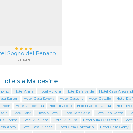
tel Sogno del Benaco
Limone
i Hotels a Malcesine
lpino
Hotel Anna
Hotel Aurora
Hotel Baia Verde
Hotel Casa Alessand
asa Sartori
Hotel Casa Serena
Hotel Cassone
Hotel Catullo
Hotel Da 
Garden
Hotel Gardesana
Hotel Il Cedro
Hotel Lago di Garda
Hotel Mo
Paola
Hotel Peler
Piccolo Hotel
Hotel San Carlo
Hotel San Remo
Ho
illa Florida
Hotel Villa Lara
Hotel Villa Lisa
Hotel Villa Orizzonte
Hotel
Casa Anny
Hotel Casa Bianca
Hotel Casa Chincarini
Hotel Casa Gaby