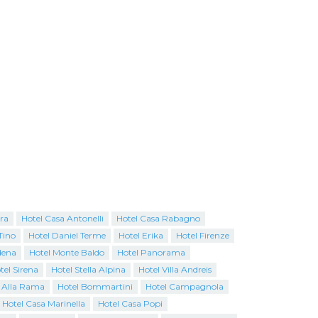
ra
Hotel Casa Antonelli
Hotel Casa Rabagno
Tino
Hotel Daniel Terme
Hotel Erika
Hotel Firenze
dena
Hotel Monte Baldo
Hotel Panorama
tel Sirena
Hotel Stella Alpina
Hotel Villa Andreis
 Alla Rama
Hotel Bommartini
Hotel Campagnola
Hotel Casa Marinella
Hotel Casa Popi