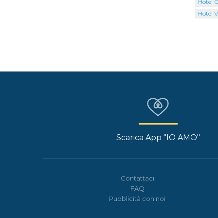
Hotel C
Hotel V
Scarica App "IO AMO"
Contattaci
FAQ
Pubblicità con noi