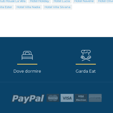
lub House La Vela
Hotel Holiday
Hotel Lucia
Hotel Navene
Hotel Oliv
illa Ester
Hotel Villa Nadia
Hotel Villa Silvana
Dove dormire
Garda Eat