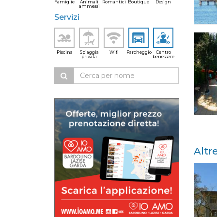
Famiglie
Animali
Romantici
Boutique
Design
ammessi
Servizi
Piscina
Spiaggia
Wifi
Parcheggio
Centro
privata
benessere
Altr