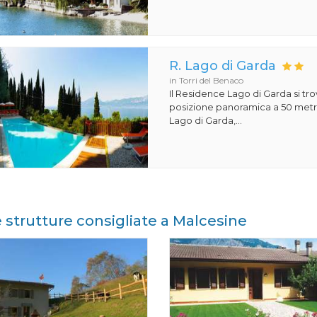
R. Lago di Garda
in Torri del Benaco
Il Residence Lago di Garda si tro
posizione panoramica a 50 metri
Lago di Garda,...
e strutture consigliate a Malcesine