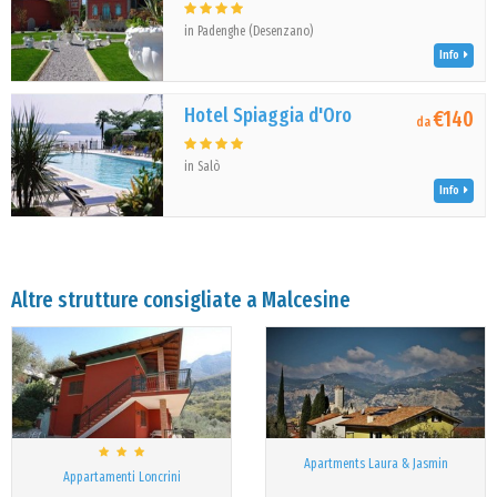
in Padenghe (Desenzano)
Info
Hotel Spiaggia d'Oro
€140
da
in Salò
Info
Altre strutture consigliate a Malcesine
Apartments Laura & Jasmin
Appartamenti Loncrini