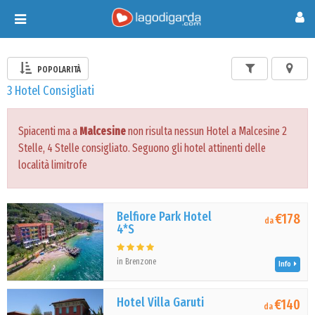
Toggle
navigation
POPOLARITÀ
3 Hotel Consigliati
Spiacenti ma a
Malcesine
non risulta nessun Hotel a Malcesine 2
Stelle, 4 Stelle consigliato. Seguono gli hotel attinenti delle
località limitrofe
Belfiore Park Hotel
€178
da
4*S
in Brenzone
Info
Hotel Villa Garuti
€140
da