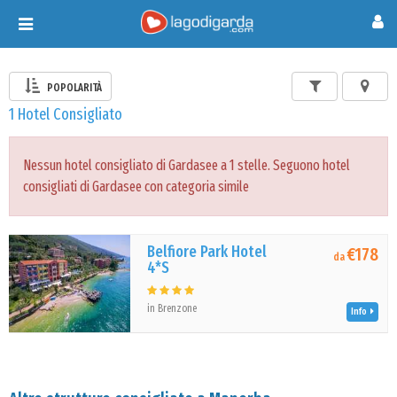
Toggle
navigation
POPOLARITÀ
1 Hotel Consigliato
Nessun hotel consigliato di Gardasee a 1 stelle. Seguono hotel
consigliati di Gardasee con categoria simile
Belfiore Park Hotel
€178
da
4*S
in Brenzone
Info