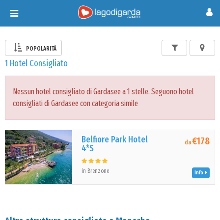
Toggle
navigation
POPOLARITÀ
1 Hotel Consigliato
Nessun hotel consigliato di Gardasee a 1 stelle. Seguono hotel
consigliati di Gardasee con categoria simile
Belfiore Park Hotel
€178
da
4*S
in Brenzone
Info