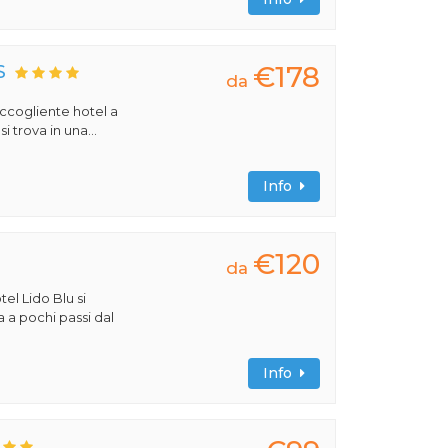
€178
S
da
 accogliente hotel a
 trova in una...
Info
€120
da
tel Lido Blu si
a a pochi passi dal
Info