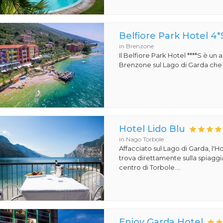
Belfiore Park Hotel 4*
in Brenzone
Il Belfiore Park Hotel ****S è un
Brenzone sul Lago di Garda che si
Hotel Lido Blu
in Nago Torbole
Affacciato sul Lago di Garda, l'Ho
trova direttamente sulla spiaggi
centro di Torbole....
Enjoy Garda Hotel