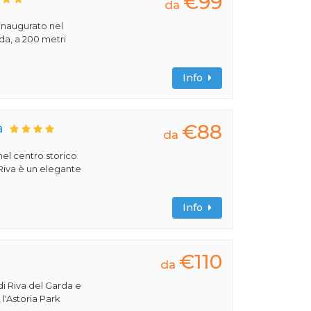
€99
da
 inaugurato nel
rda, a 200 metri
Info
€88
a
da
 nel centro storico
 Riva è un elegante
Info
€110
da
di Riva del Garda e
 l'Astoria Park