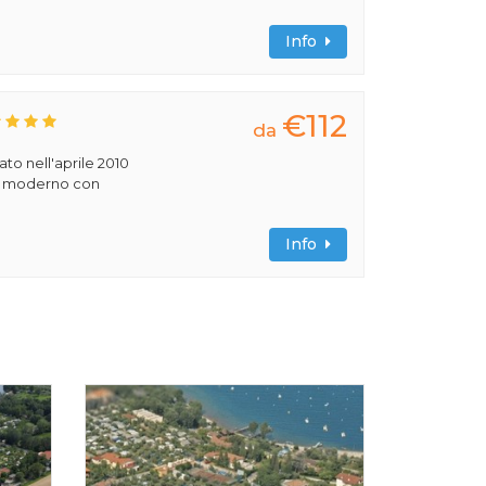
Info
€112
da
rato nell'aprile 2010
ile moderno con
Info