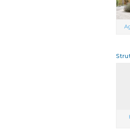
Ag
Stru