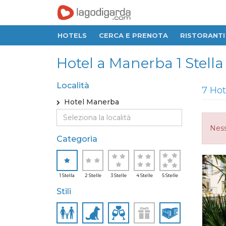
HOTELS
CERCA E PRENOTA
RISTORANTI
Hotel a Manerba 1 Stella
Località
7 Hot
Hotel Manerba
Ness
Categoria
1 Stella
2 Stelle
3 Stelle
4 Stelle
5 Stelle
Stili