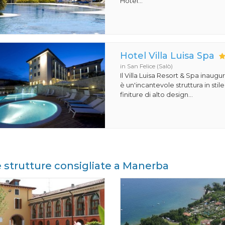
Hotel...
Hotel Villa Luisa Spa
in San Felice (Salò)
Il Villa Luisa Resort & Spa inaugu
è un'incantevole struttura in st
finiture di alto design...
e strutture consigliate a Manerba