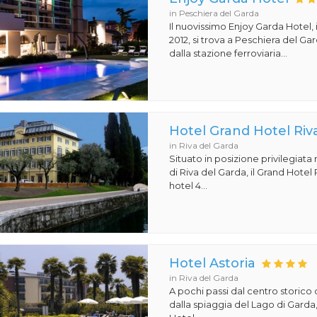
in Peschiera del Garda
Il nuovissimo Enjoy Garda Hotel,
2012, si trova a Peschiera del Ga
dalla stazione ferroviaria...
Hotel Grand Hotel Riv
in Riva del Garda
Situato in posizione privilegiata
di Riva del Garda, il Grand Hotel
hotel 4...
Hotel Astoria
in Riva del Garda
A pochi passi dal centro storico 
dalla spiaggia del Lago di Garda,