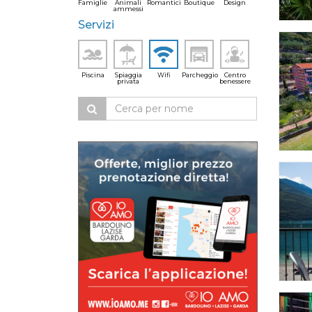
Famiglie
Animali
Romantici
Boutique
Design
ammessi
Servizi
Piscina
Spiaggia
Wifi
Parcheggio
Centro
privata
benessere