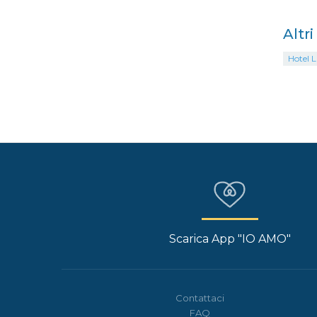
Altr
Hotel 
Scarica App "IO AMO"
Contattaci
FAQ