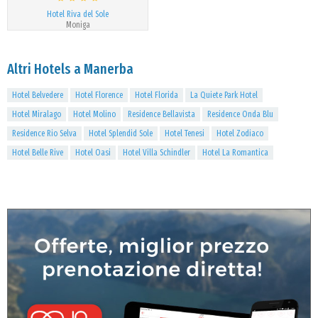
Hotel Riva del Sole
Moniga
Altri Hotels a Manerba
Hotel Belvedere
Hotel Florence
Hotel Florida
La Quiete Park Hotel
Hotel Miralago
Hotel Molino
Residence Bellavista
Residence Onda Blu
Residence Rio Selva
Hotel Splendid Sole
Hotel Tenesi
Hotel Zodiaco
Hotel Belle Rive
Hotel Oasi
Hotel Villa Schindler
Hotel La Romantica