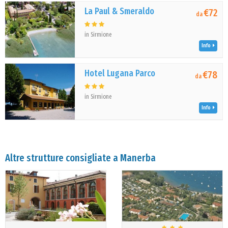
La Paul & Smeraldo
€72
da
in Sirmione
Info
Hotel Lugana Parco
€78
da
in Sirmione
Info
Altre strutture consigliate a Manerba