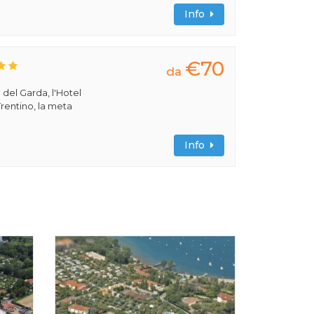
Info
€70
da
 del Garda, l'Hotel
rentino, la meta
Info