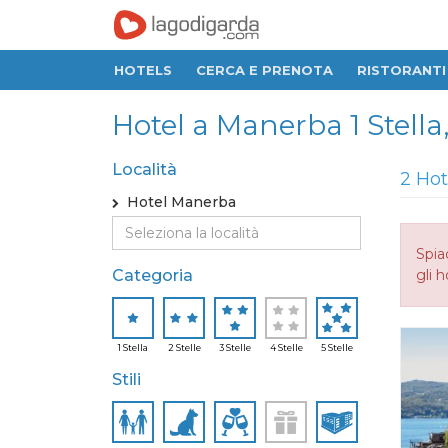
HOTELS
CERCA E PRENOTA
RISTORANTI
Hotel a Manerba 1 Stella, 2
Località
2 Hot
Hotel Manerba
Spia
Categoria
gli h
1 Stella
2 Stelle
3 Stelle
4 Stelle
5 Stelle
Stili