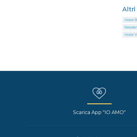
Altr
Hotel B
Reside
Hotel V
Scarica App "IO AMO"