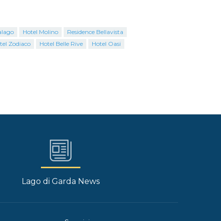
alago
Hotel Molino
Residence Bellavista
tel Zodiaco
Hotel Belle Rive
Hotel Oasi
Lago di Garda News