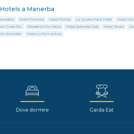
i Hotels a Manerba
elvedere
Hotel Florence
Hotel Florida
La Quiete Park Hotel
Hotel Mir
nce Onda Blu
Residence Rio Selva
Hotel Splendid Sole
Hotel Tenesi
Ho
illa Schindler
Hotel La Romantica
Dove dormire
Garda Eat