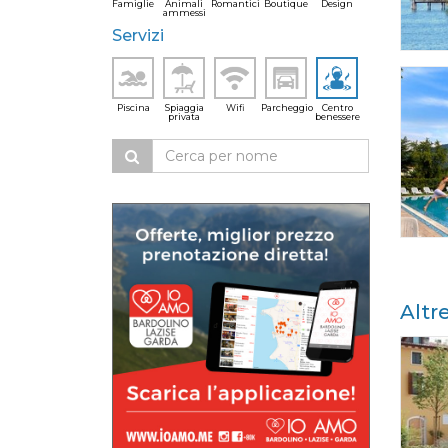
Famiglie
Animali
Romantici
Boutique
Design
ammessi
Servizi
Piscina
Spiaggia
Wifi
Parcheggio
Centro
privata
benessere
Altr