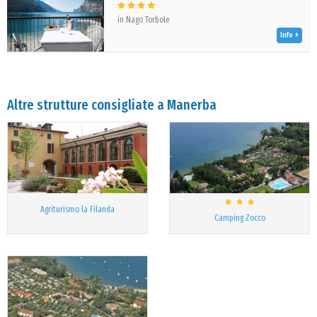
in Nago Torbole
Info
Altre strutture consigliate a Manerba
Agriturismo la Filanda
Camping Zocco