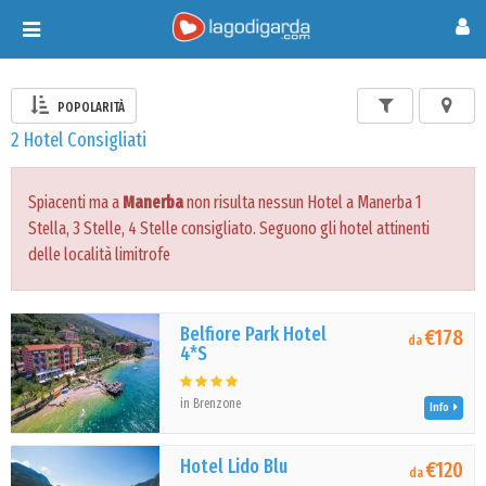
Toggle
navigation
POPOLARITÀ
2 Hotel Consigliati
Spiacenti ma a
Manerba
non risulta nessun Hotel a Manerba 1
Stella, 3 Stelle, 4 Stelle consigliato. Seguono gli hotel attinenti
delle località limitrofe
Belfiore Park Hotel
€178
da
4*S
in Brenzone
Info
Hotel Lido Blu
€120
da