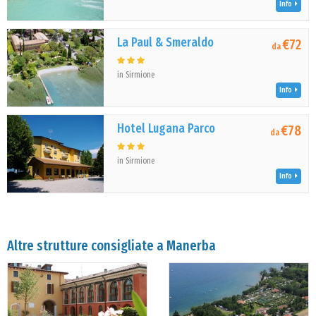
Info
La Paul & Smeraldo
€72
da
in Sirmione
Info
Hotel Lugana Parco
€78
da
in Sirmione
Info
Altre strutture consigliate a Manerba