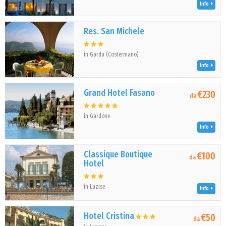
Info
Res. San Michele
in Garda (Costermano)
Info
Grand Hotel Fasano
€230
da
in Gardone
Info
Classique Boutique
€100
da
Hotel
in Lazise
Info
Hotel Cristina
€50
da