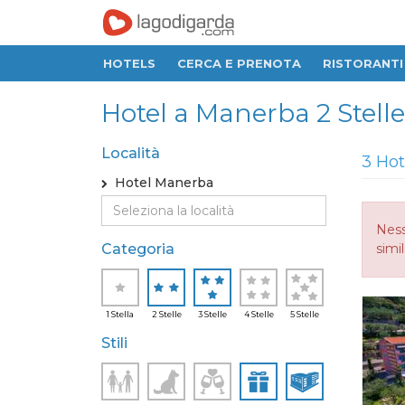
HOTELS
CERCA E PRENOTA
RISTORANTI
Hotel a Manerba 2 Stelle,
Località
3 Hot
Hotel Manerba
Ness
Categoria
simi
1 Stella
2 Stelle
3 Stelle
4 Stelle
5 Stelle
Stili