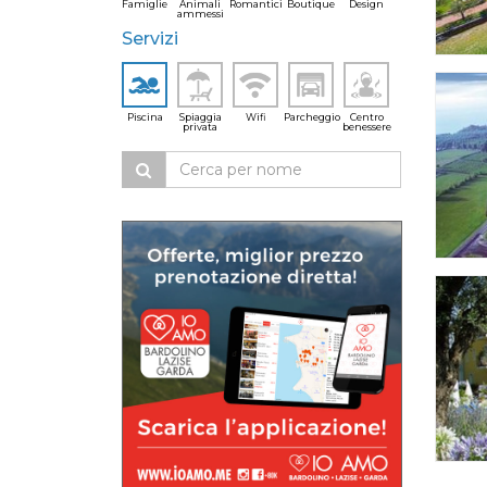
Famiglie
Animali
Romantici
Boutique
Design
ammessi
Servizi
Piscina
Spiaggia
Wifi
Parcheggio
Centro
privata
benessere