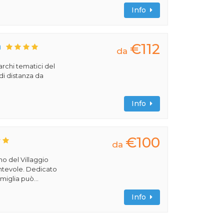
Info
€112
a
da
archi tematici del
di distanza da
Info
€100
da
rno del Villaggio
cantevole. Dedicato
miglia può...
Info