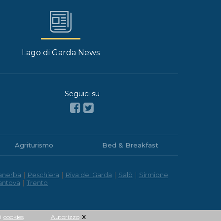
Lago di Garda News
Seguici su
Agriturismo
Bed & Breakfast
anerba
|
Peschiera
|
Riva del Garda
|
Salò
|
Sirmione
antova
|
Trento
x
i
cookies
Autorizzo