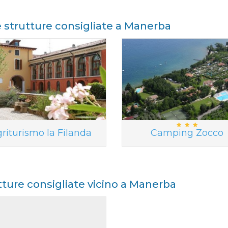
e strutture consigliate a Manerba
riturismo la Filanda
Camping Zocco
tture consigliate vicino a Manerba