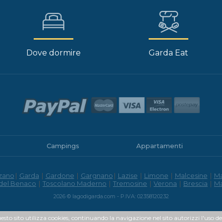
Dove dormire
Garda Eat
Campings
Appartamenti
zano
|
Garda
|
Gardone
|
Gargnano
|
Lazise
|
Limone
|
Malcesine
|
M
 del Benaco
|
Toscolano Maderno
|
Tremosine
|
Verona
|
Brescia
|
M
2026 © lagodigarda.com - P.IVA: 02358120232
uesto sito utilizza cookies, continuando la navigazione nel sito autorizzi l'uso de