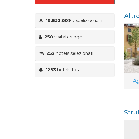
Altr
16.853.609
visualizzazioni
258
visitatori oggi
252
hotels selezionati
1253
hotels totali
Ag
Stru