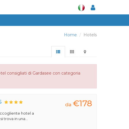
Home
Hotels
tel consigliati di Gardasee con categoria
€178
S
da
 accogliente hotel a
 trova in una...