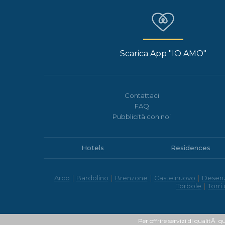
Scarica App "IO AMO"
Contattaci
FAQ
Pubblicità con noi
Hotels
Residences
Arco
|
Bardolino
|
Brenzone
|
Castelnuovo
|
Desen
Torbole
|
Torri
Per offrire servizi di qualitÃ q