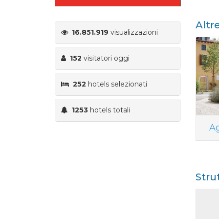
Altr
16.851.919
visualizzazioni
152
visitatori oggi
252
hotels selezionati
1253
hotels totali
Ag
Stru