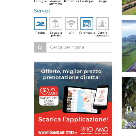
Famiglie
Animali
Romantici
Boutique
Design
ammessi
Servizi
Piscina
Spiaggia
Wifi
Parcheggio
Centro
privata
benessere