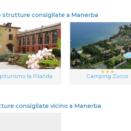
e strutture consigliate a Manerba
riturismo la Filanda
Camping Zocco
tture consigliate vicino a Manerba