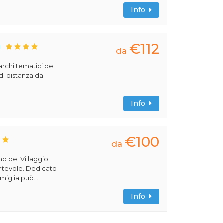
Info
€112
a
da
archi tematici del
di distanza da
Info
€100
da
rno del Villaggio
cantevole. Dedicato
miglia può...
Info