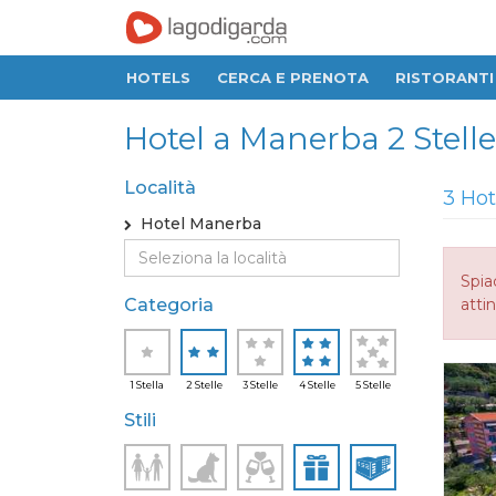
HOTELS
CERCA E PRENOTA
RISTORANTI
Hotel a Manerba 2 Stelle,
Località
3 Hot
Hotel Manerba
Spia
Categoria
attin
1 Stella
2 Stelle
3 Stelle
4 Stelle
5 Stelle
Stili