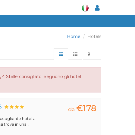
Home
Hotels
 4 Stelle consigliato. Seguono gli hotel
€178
S
da
 accogliente hotel a
 trova in una...