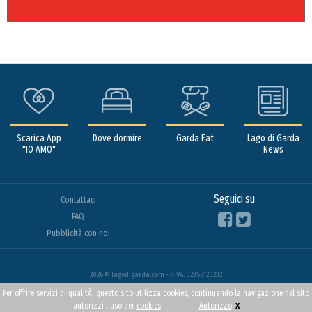
Scarica App
Dove dormire
Garda Eat
Lago di Garda
"IO AMO"
News
Seguici su
Contattaci
FAQ
Pubblicità con noi
2026 © lagodigarda.com - P.IVA: 02358120232
Per offrire servizi di qualitÃ questo sito utilizza cookies, continuando la navigazione nel sito
x
autorizzi l'uso dei
cookies
Autorizzo