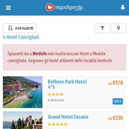
Toggle
navigation
POPOLARITÀ
4 Hotel Consigliati
Spiacenti ma a
Medole
non risulta nessun Hotel a Medole
consigliato. Seguono gli hotel attinenti delle località limitrofe
Belfiore Park Hotel
€178
da
4*S
in Brenzone
Info
Grand Hotel Fasano
€230
da