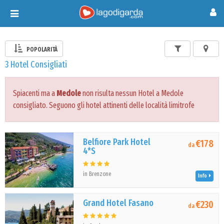
Toggle
navigation
POPOLARITÀ
3 Hotel Consigliati
Spiacenti ma a
Medole
non risulta nessun Hotel a Medole
consigliato. Seguono gli hotel attinenti delle località limitrofe
Belfiore Park Hotel
€178
da
4*S
in Brenzone
Info
Grand Hotel Fasano
€230
da