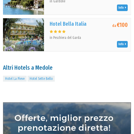
in Gardone
Info
Hotel Bella Italia
€100
da
in Peschiera del Garda
Info
Altri Hotels a Medole
Hotel La Pieve
Hotel Sette Bello