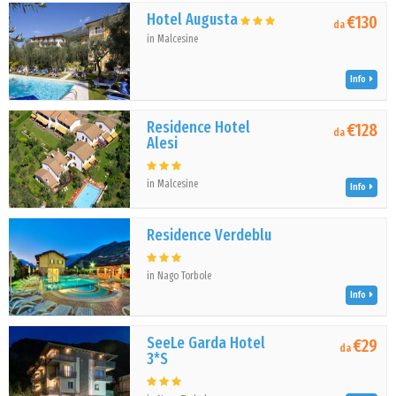
Hotel Augusta
€130
da
in Malcesine
Info
Residence Hotel
€128
da
Alesi
in Malcesine
Info
Residence Verdeblu
in Nago Torbole
Info
SeeLe Garda Hotel
€29
da
3*S