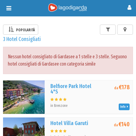
Toggle
navigation
POPOLARITÀ
3 Hotel Consigliati
Nessun hotel consigliato di Gardasee a 1 stelle e 3 stelle. Seguono
hotel consigliati di Gardasee con categoria simile
Belfiore Park Hotel
€178
da
4*S
in Brenzone
Info
Hotel Villa Garuti
€140
da