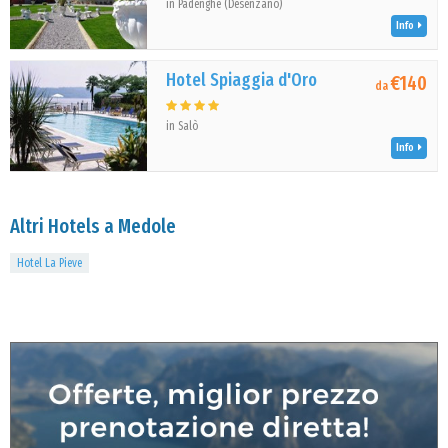
in Padenghe (Desenzano)
Info
Hotel Spiaggia d'Oro
€140
da
in Salò
Info
Altri Hotels a Medole
Hotel La Pieve