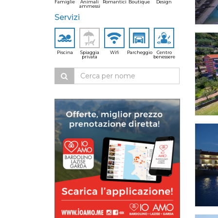
Famiglie
Animali
Romantici
Boutique
Design
ammessi
Servizi
Piscina
Spiaggia
Wifi
Parcheggio
Centro
privata
benessere