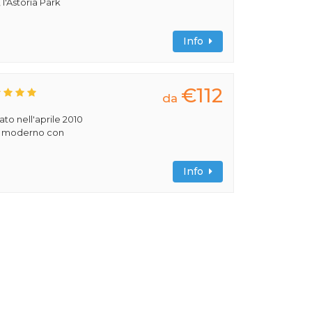
 l'Astoria Park
Info
€112
da
rato nell'aprile 2010
ile moderno con
Info