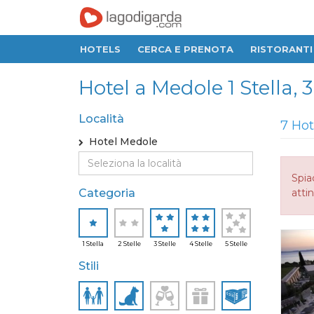
HOTELS
CERCA E PRENOTA
RISTORANTI
Hotel a Medole 1 Stella, 3 
Località
7 Hot
Hotel Medole
Spia
Categoria
attin
1 Stella
2 Stelle
3 Stelle
4 Stelle
5 Stelle
Stili