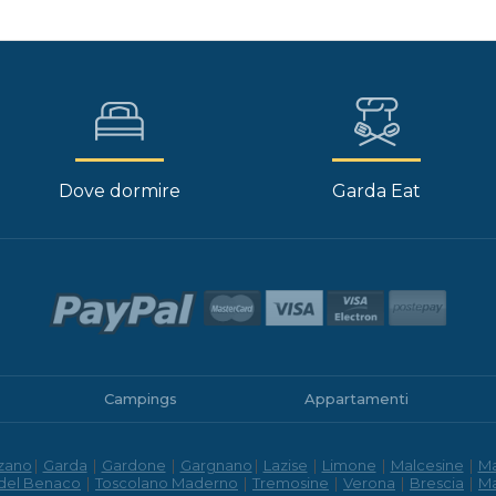
Dove dormire
Garda Eat
Campings
Appartamenti
zano
|
Garda
|
Gardone
|
Gargnano
|
Lazise
|
Limone
|
Malcesine
|
M
 del Benaco
|
Toscolano Maderno
|
Tremosine
|
Verona
|
Brescia
|
M