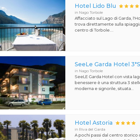
Hotel Lido Blu
in Nago Torbole
Affacciato sul Lago di Garda, l'Ho
trova direttamente sulla spiaggi
centro di Torbole....
SeeLe Garda Hotel 3*
in Nago Torbole
SeeLE Garda Hotel con vista lago
benessere è una struttura 3 stell
moderna e signorile, situata...
Hotel Astoria
in Riva del Garda
A pochi passi dal centro storico 