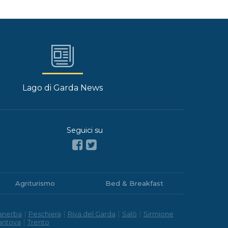
Lago di Garda News
Seguici su
Agriturismo
Bed & Breakfast
anerba
|
Peschiera
|
Riva del Garda
|
Salò
|
Sirmione
antova
|
Trento