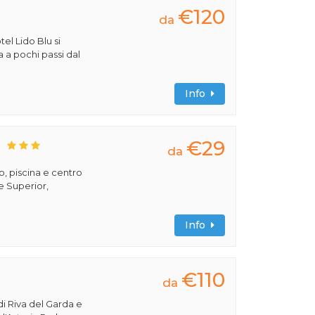
€120
da
tel Lido Blu si
a a pochi passi dal
Info
€29
S
da
, piscina e centro
e Superior,
Info
€110
da
di Riva del Garda e