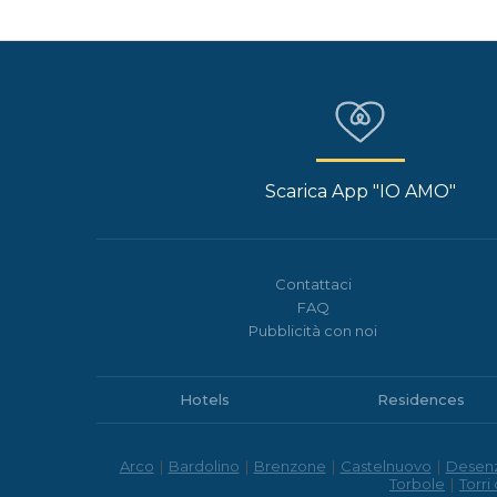
Scarica App "IO AMO"
Contattaci
FAQ
Pubblicità con noi
Hotels
Residences
Arco
|
Bardolino
|
Brenzone
|
Castelnuovo
|
Desen
Torbole
|
Torri