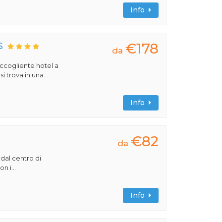
Info
€178
S
da
 accogliente hotel a
 trova in una...
Info
€82
da
 dal centro di
n i...
Info