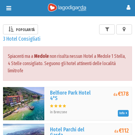
Toggle
navigation
POPOLARITÀ
3 Hotel Consigliati
Spiacenti ma a
Medole
non risulta nessun Hotel a Medole 1 Stella,
4 Stelle consigliato. Seguono gli hotel attinenti delle località
limitrofe
Belfiore Park Hotel
€178
da
4*S
in Brenzone
Info
Hotel Parchi del
€112
da