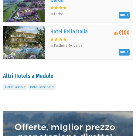
Garda
in Lazise
Info
Hotel Bella Italia
€100
da
in Peschiera del Garda
Info
Altri Hotels a Medole
Hotel La Pieve
Hotel Sette Bello