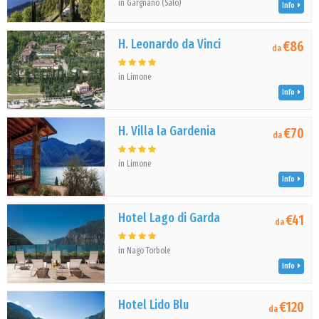
in Gargnano (Salò)
Info
H. Leonardo da Vinci
€86
da
in Limone
Info
H. Villa la Gardenia
€70
da
in Limone
Info
Hotel Lago di Garda
€41
da
in Nago Torbole
Info
Hotel Lido Blu
€120
da