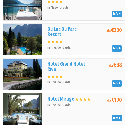
in Nago Torbole
Info
Du Lac Du Parc
€200
da
Resort
in Riva del Garda
Info
Hotel Grand Hotel
€88
da
Riva
in Riva del Garda
Info
Hotel Mirage
€100
da
in Riva del Garda
Info