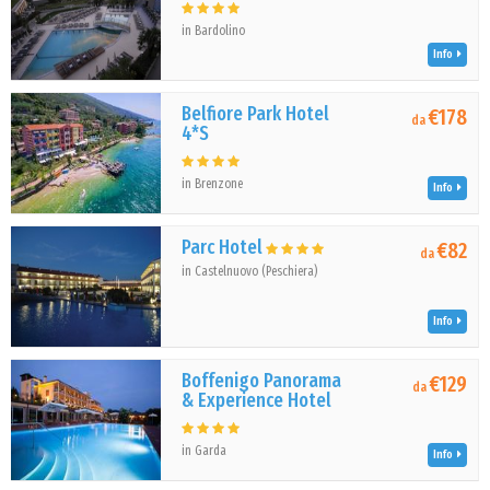
in Bardolino
Info
Belfiore Park Hotel
€178
da
4*S
in Brenzone
Info
Parc Hotel
€82
da
in Castelnuovo (Peschiera)
Info
Boffenigo Panorama
€129
da
& Experience Hotel
in Garda
Info