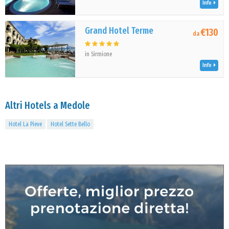
Info
Grand Hotel Terme
€130
da
in Sirmione
Info
Altri Hotels a Medole
Hotel La Pieve
Hotel Sette Bello