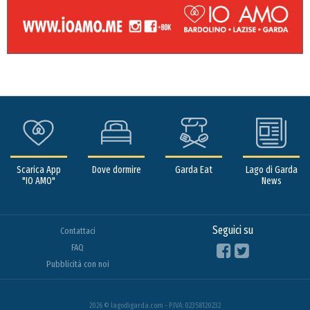
Scarica App
Dove dormire
Garda Eat
Lago di Garda
"IO AMO"
News
Seguici su
Contattaci
FAQ
Pubblicità con noi
2026 © lagodigarda.com - P.IVA: 02358120232