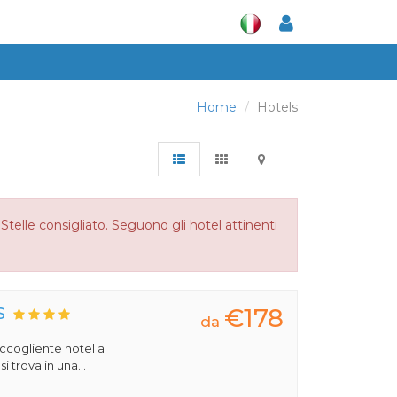
Home
Hotels
Stelle consigliato. Seguono gli hotel attinenti
€178
S
da
 accogliente hotel a
 trova in una...