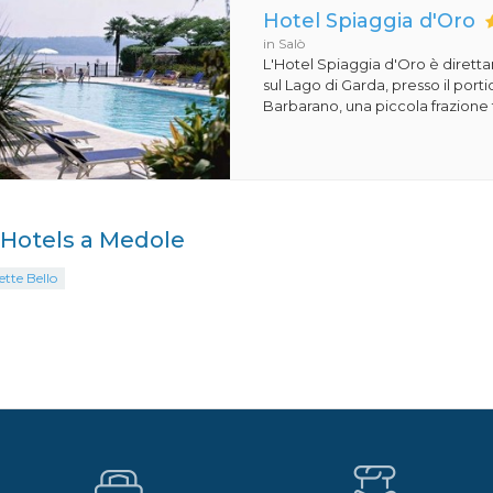
Hotel Spiaggia d'Oro
in Salò
L'Hotel Spiaggia d'Oro è dirett
sul Lago di Garda, presso il porti
Barbarano, una piccola frazione t
i Hotels a Medole
ette Bello