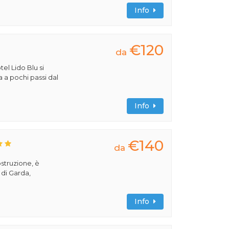
Info
€120
da
tel Lido Blu si
a a pochi passi dal
Info
€140
da
ostruzione, è
 di Garda,
Info