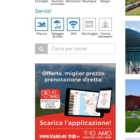
Famiglie
Animali
Romantici
Boutique
Design
ammessi
Servizi
Piscina
Spiaggia
Wifi
Parcheggio
Centro
privata
benessere