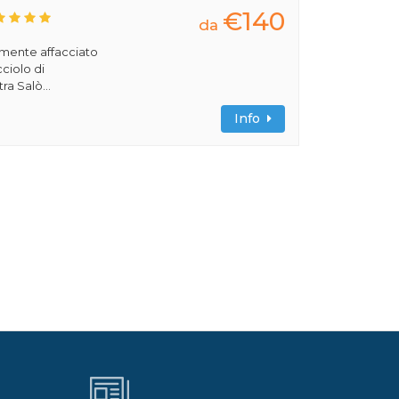
€140
da
amente affacciato
cciolo di
ra Salò...
Info