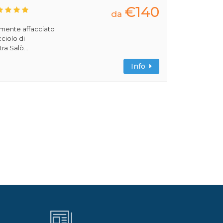
€140
da
amente affacciato
cciolo di
ra Salò...
Info