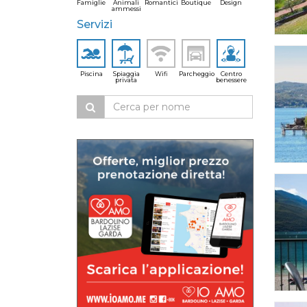
Famiglie
Animali
Romantici
Boutique
Design
ammessi
Servizi
Piscina
Spiaggia
Wifi
Parcheggio
Centro
privata
benessere