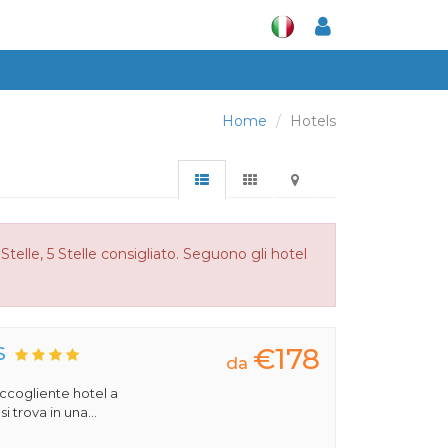
Home
Hotels
telle, 5 Stelle consigliato. Seguono gli hotel
€178
S
da
 accogliente hotel a
 trova in una...