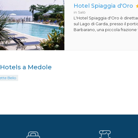
Hotel Spiaggia d'Oro
in Salò
L'Hotel Spiaggia d'Oro è dirett
sul Lago di Garda, presso il porti
Barbarano, una piccola frazione t
i Hotels a Medole
ette Bello