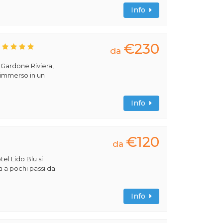
Info
€230
da
a Gardone Riviera,
 immerso in un
Info
€120
da
tel Lido Blu si
a a pochi passi dal
Info