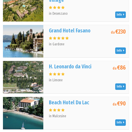
Village
in Desenzano
Info
Grand Hotel Fasano
€230
da
in Gardone
Info
H. Leonardo da Vinci
€86
da
in Limone
Info
Beach Hotel Du Lac
€90
da
in Malcesine
Info