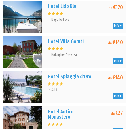
Hotel Lido Blu
€120
da
in Nago Torbole
Info
Hotel Villa Garuti
€140
da
in Padenghe (Desenzano)
Info
Hotel Spiaggia d'Oro
€140
da
in Salò
Info
Hotel Antico
€27
da
Monastero