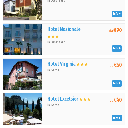
in Desenzano
Info
Hotel Nazionale
€90
da
in Desenzano
Info
Hotel Virginia
€50
da
in Garda
Info
Hotel Excelsior
€40
da
in Garda
Info