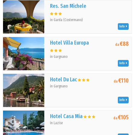
Res. San Michele
in Garda (Costermano)
Info
Hotel Villa Europa
€88
da
in Gargnano
Info
Hotel Du Lac
€110
da
in Gargnano
Info
Hotel Casa Mia
€105
da
in Lazise