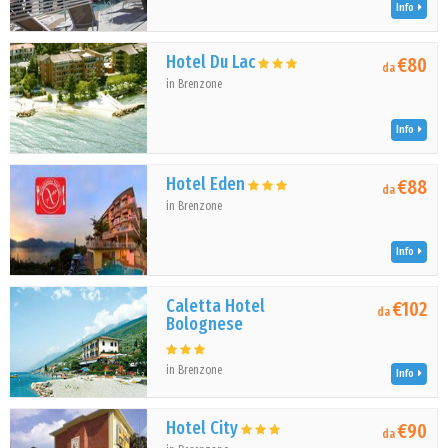
Info
Hotel Du Lac
€80
da
in Brenzone
Info
Hotel Eden
€88
da
in Brenzone
Info
Caletta Hotel
€102
da
Bolognese
in Brenzone
Info
Hotel City
€90
da