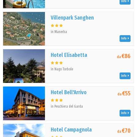
Info
Villenpark Sanghen
in Manerba
Info
Hotel Elisabetta
€86
da
in Nago Torbole
Info
Hotel Bell'Arrivo
€55
da
in Peschiera del Garda
Info
Hotel Campagnola
€70
da