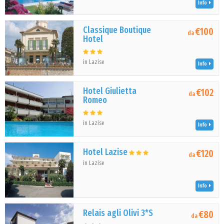
Info
Classique Boutique
€100
da
Hotel
in Lazise
Info
Hotel Giulietta
€102
da
Romeo
in Lazise
Info
Hotel Lazise
€120
da
in Lazise
Info
Relais agli Olivi 3*S
€80
da