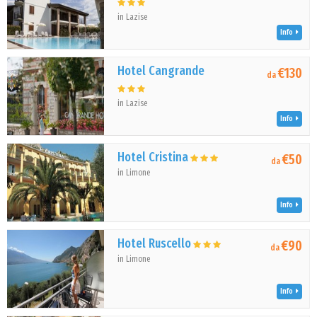
in Lazise
Info
Hotel Cangrande
€130
da
in Lazise
Info
Hotel Cristina
€50
da
in Limone
Info
Hotel Ruscello
€90
da
in Limone
Info