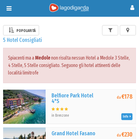
Toggle
navigation
POPOLARITÀ
5 Hotel Consigliati
Spiacenti ma a
Medole
non risulta nessun Hotel a Medole 3 Stelle,
4 Stelle, 5 Stelle consigliato. Seguono gli hotel attinenti delle
località limitrofe
Belfiore Park Hotel
€178
da
4*S
in Brenzone
Info
Grand Hotel Fasano
€230
da