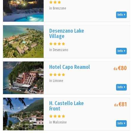
in Brenzone
Info
Desenzano Lake
Village
in Desenzano
Info
Hotel Capo Reamol
€80
da
in Limone
Info
H. Castello Lake
€81
da
Front
in Malcesine
Info