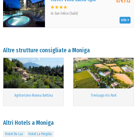
€112
da
in San Felice (Salò)
Info
Altre strutture consigliate a Moniga
Agriturismo Nonna Bettina
Trevisago Iris Park
Altri Hotels a Moniga
Hotel Du Lac
Hotel La Pergola