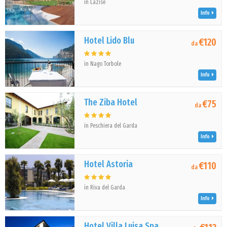
in Lazise
Info
Hotel Lido Blu
€120
da
in Nago Torbole
Info
The Ziba Hotel
€75
da
in Peschiera del Garda
Info
Hotel Astoria
€110
da
in Riva del Garda
Info
Hotel Villa Luisa Spa