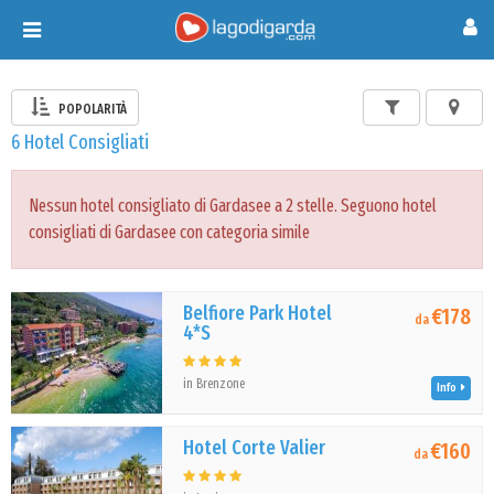
Toggle
navigation
POPOLARITÀ
6 Hotel Consigliati
Nessun hotel consigliato di Gardasee a 2 stelle. Seguono hotel
consigliati di Gardasee con categoria simile
Belfiore Park Hotel
€178
da
4*S
in Brenzone
Info
Hotel Corte Valier
€160
da