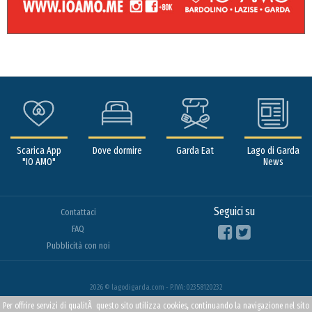
Scarica App
Dove dormire
Garda Eat
Lago di Garda
"IO AMO"
News
Seguici su
Contattaci
FAQ
Pubblicità con noi
2026 © lagodigarda.com - P.IVA: 02358120232
Per offrire servizi di qualitÃ questo sito utilizza cookies, continuando la navigazione nel sito