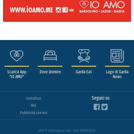
Scarica App
Dove dormire
Garda Eat
Lago di Garda
"IO AMO"
News
Seguici su
Contattaci
FAQ
Pubblicità con noi
2026 © lagodigarda.com - P.IVA: 02358120232