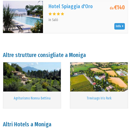
Hotel Spiaggia d'Oro
€140
da
in Salò
Info
Altre strutture consigliate a Moniga
Agriturismo Nonna Bettina
Trevisago Iris Park
Altri Hotels a Moniga