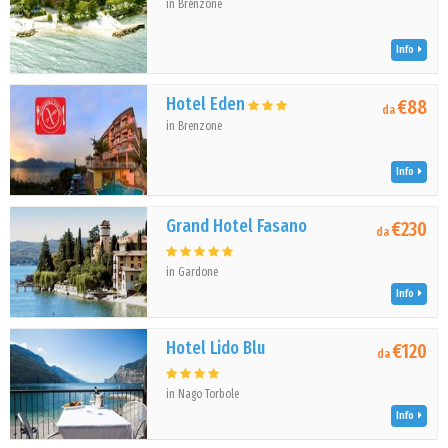
in Brenzone
Info
Hotel Eden
€88
da
in Brenzone
Info
Grand Hotel Fasano
€230
da
in Gardone
Info
Hotel Lido Blu
€120
da
in Nago Torbole
Info