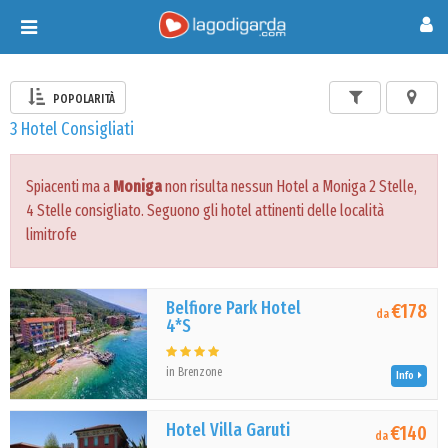
Toggle
navigation
POPOLARITÀ
3 Hotel Consigliati
Spiacenti ma a
Moniga
non risulta nessun Hotel a Moniga 2 Stelle,
4 Stelle consigliato. Seguono gli hotel attinenti delle località
limitrofe
Belfiore Park Hotel
€178
da
4*S
in Brenzone
Info
Hotel Villa Garuti
€140
da