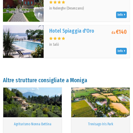
in Padenghe (Desenzano)
Info
Hotel Spiaggia d'Oro
€140
da
in Salò
Info
Altre strutture consigliate a Moniga
Agriturismo Nonna Bettina
Trevisago Iris Park