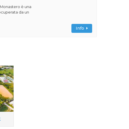
o Monastero è una
recuperata da un
.
Info
k