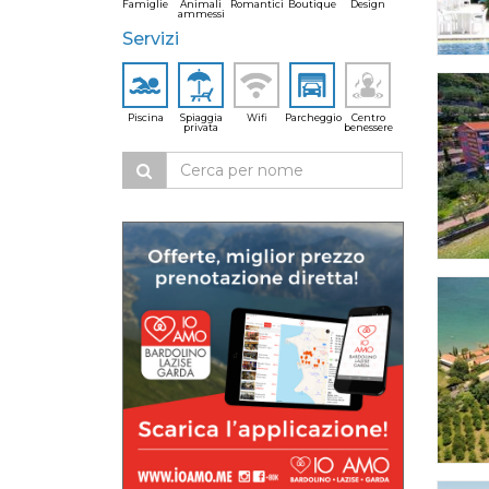
Famiglie
Animali
Romantici
Boutique
Design
ammessi
Servizi
Piscina
Spiaggia
Wifi
Parcheggio
Centro
privata
benessere