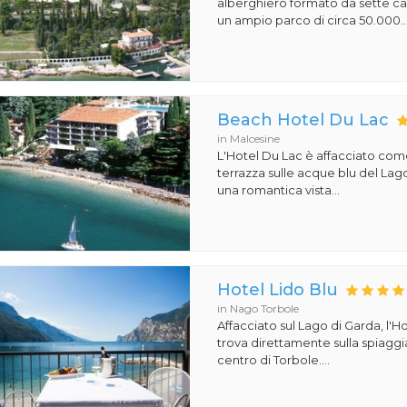
alberghiero formato da sette ca
un ampio parco di circa 50.000..
Beach Hotel Du Lac
in Malcesine
L'Hotel Du Lac è affacciato co
terrazza sulle acque blu del Lag
una romantica vista...
Hotel Lido Blu
in Nago Torbole
Affacciato sul Lago di Garda, l'Ho
trova direttamente sulla spiaggi
centro di Torbole....