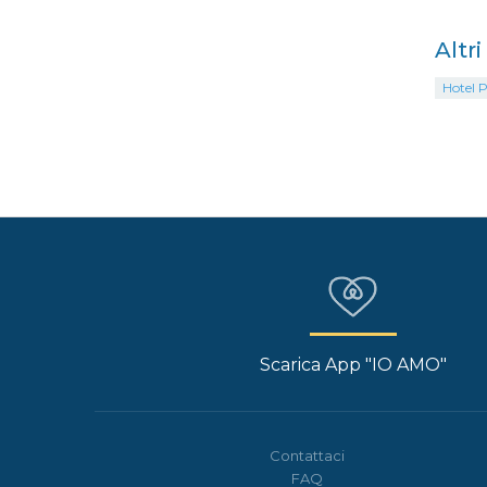
Altr
Hotel P
Scarica App "IO AMO"
Contattaci
FAQ