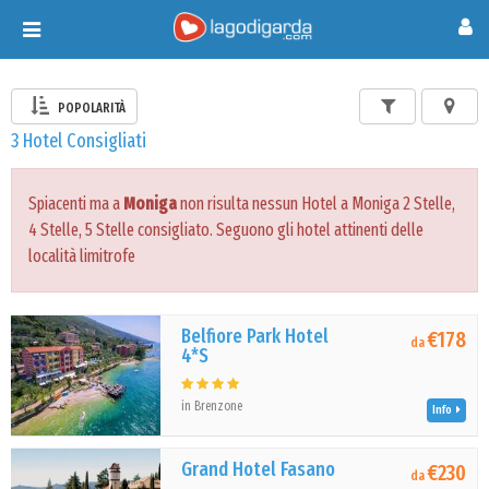
Toggle
navigation
POPOLARITÀ
3 Hotel Consigliati
Spiacenti ma a
Moniga
non risulta nessun Hotel a Moniga 2 Stelle,
4 Stelle, 5 Stelle consigliato. Seguono gli hotel attinenti delle
località limitrofe
Belfiore Park Hotel
€178
da
4*S
in Brenzone
Info
Grand Hotel Fasano
€230
da