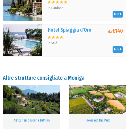
in Gardone
Info
Hotel Spiaggia d'Oro
€140
da
in Salò
Info
Altre strutture consigliate a Moniga
Agriturismo Nonna Bettina
Trevisago Iris Park